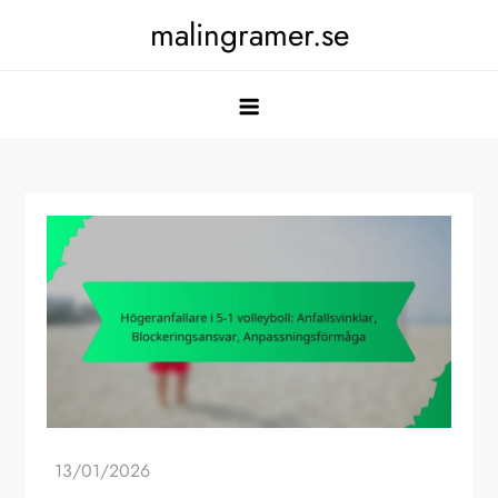
Skip
malingramer.se
to
content