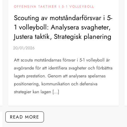
OFFENSIVA TAKTIKER I 5-1 VOLLEYBOLL
Scouting av motståndarförsvar i 5-
1 volleyboll: Analysera svagheter,
Justera taktik, Strategisk planering
Att scouta motståndarnas försvar i 5-1 volleyboll är
avgörande för att identifiera svagheter och förbättra
lagets prestation. Genom att analysera spelarnas
positionering, kommunikation och defensiva
strategier kan lagen […]
READ MORE