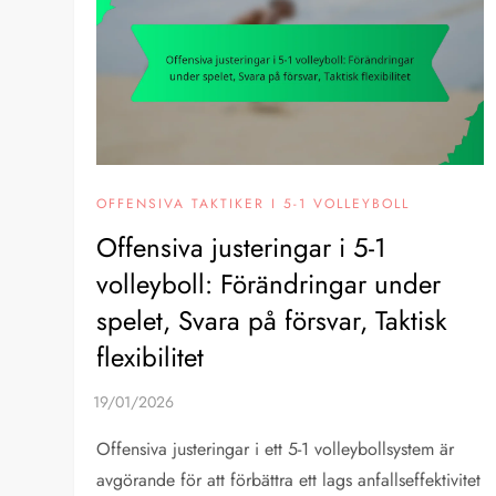
OFFENSIVA TAKTIKER I 5-1 VOLLEYBOLL
Offensiva justeringar i 5-1
volleyboll: Förändringar under
spelet, Svara på försvar, Taktisk
flexibilitet
Offensiva justeringar i ett 5-1 volleybollsystem är
avgörande för att förbättra ett lags anfallseffektivitet