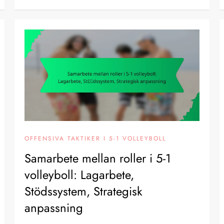
OFFENSIVA TAKTIKER I 5-1 VOLLEYBOLL
Samarbete mellan roller i 5-1
volleyboll: Lagarbete,
Stödssystem, Strategisk
anpassning