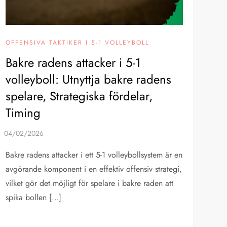
OFFENSIVA TAKTIKER I 5-1 VOLLEYBOLL
Bakre radens attacker i 5-1
volleyboll: Utnyttja bakre radens
spelare, Strategiska fördelar,
Timing
Bakre radens attacker i ett 5-1 volleybollsystem är en
avgörande komponent i en effektiv offensiv strategi,
vilket gör det möjligt för spelare i bakre raden att
spika bollen […]