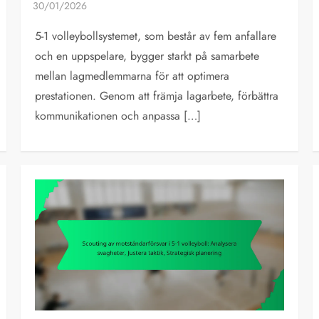
5-1 volleybollsystemet, som består av fem anfallare
och en uppspelare, bygger starkt på samarbete
mellan lagmedlemmarna för att optimera
prestationen. Genom att främja lagarbete, förbättra
kommunikationen och anpassa […]