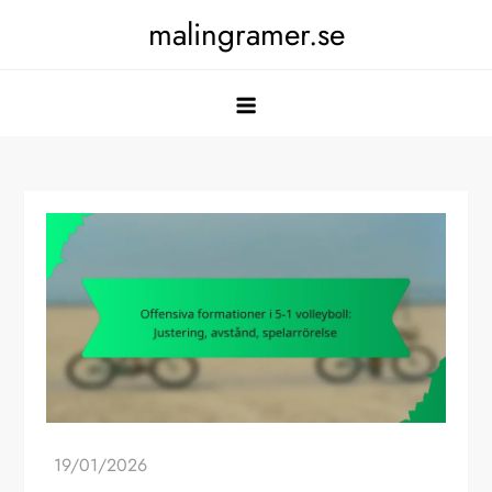
Skip
malingramer.se
to
content