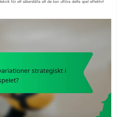
eknik för att säkerställa att de kan utföra detta spel effektivt