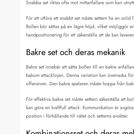
Snabba set riktas ofta mot mittanfallare som kan utnytt
För att utföra ett snabbt set måste settern ha en solid
Bollen bör sättas på en lägre höjd, vilket möjliggör e
handpositionering för att säkerställa att de kan levere
Bakre set och deras mekanik
Bakre set innebär att sätta bollen till en bakre anfall
bakom attacklinjen. Denna variation kan överraska försv
offensiven. Den bakre spelaren måste hoppa från bakom
För effektiva bakre set måste settern säkerställa att bo
kan göra en kraftfull attack. Kommunikation är avgör
position i förhållande till nätet och setterns avsikter.
Kombinationsset och deras me