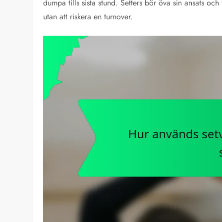
dumpa tills sista stund. Setters bör öva sin ansats och t
utan att riskera en turnover.