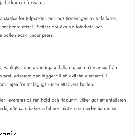
ja luckorna i försvaret.
 förståelse för tidpunkten och positioneringen av anfallarna.
n snabbare attack. Setters bör öva sin fotarbete och
ra bollen exakt under press.
are, vanligtvis den utvändiga anfallaren, som närmar sig från
aret, eftersom den lägger till ett oväntat element till
 linjen för att lagligt kunna attackera bollen.
llen levereras på rätt höjd och tidpunkt, vilket gör att anfallaren
ande, eftersom bakre anfallare måste vara medvetna om sin
kanik