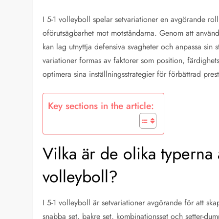
I 5-1 volleyboll spelar setvariationer en avgörande roll
oförutsägbarhet mot motståndarna. Genom att använda 
kan lag utnyttja defensiva svagheter och anpassa sin 
variationer formas av faktorer som position, färdighets
optimera sina inställningsstrategier för förbättrad pres
Key sections in the article:
Vilka är de olika typerna 
volleyboll?
I 5-1 volleyboll är setvariationer avgörande för att sk
snabba set, bakre set, kombinationsset och setter-dumps, 