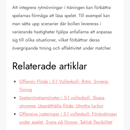
Att integrera rytmövningar i träningen kan förbättra
spelarnas förmåga att läsa spelet. Till exempel kan
man sätta upp scenarier där bollen levereras i
varierande hastigheter hjälpa anfallarna att anpassa
sig till olika situationer, vilket förbättrar deras
övergripande timing och effektivitet under matcher.
Relaterade artiklar
Offensiv Flöde i 5-1 Volleyboll: Rytm, Synergi,
Timing
Spelarrörelsemönster i 5-1 volleyboll: Skapa
utrymme, Upprätthålla flöde, Utnyttja luckor
Offensiva justeringar i 5-1 volleyboll: Förändringar
under spelet, Svara på försvar, Taktisk flexibilitet