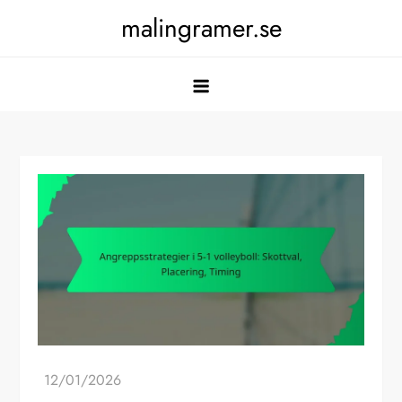
Skip
malingramer.se
to
content