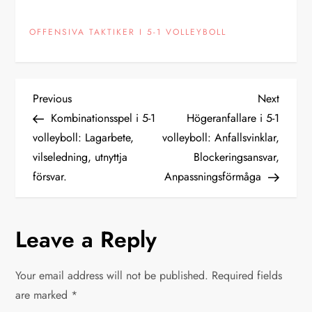
OFFENSIVA TAKTIKER I 5-1 VOLLEYBOLL
P
Previous
Next
Previous
Next
Post
Post
Kombinationsspel i 5-1
Högeranfallare i 5-1
o
volleyboll: Lagarbete,
volleyboll: Anfallsvinklar,
vilseledning, utnyttja
Blockeringsansvar,
s
försvar.
Anpassningsförmåga
t
n
Leave a Reply
a
Your email address will not be published.
Required fields
v
are marked
*